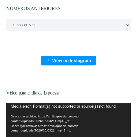
NÚMEROS ANTERIORES
NÚMEROS ANTERIORES
View on Instagram
Vídeo para el día de la poesía
Reproductor
Media error: Format(s) not supported or source(s) not found
de
Descargar archivo: https://anfibiapoesia.com/wp-
vídeo
content/uploads/2026/05/03214.mp4?_=1
Descargar archivo: https://anfibiapoesia.com/wp-
content/uploads/2026/05/03214.mp4?_=1