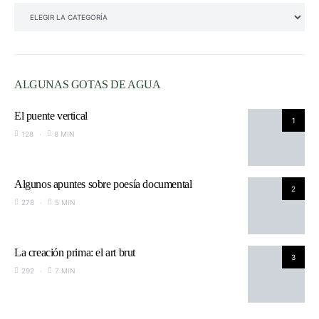
SECCIONES
ALGUNAS GOTAS DE AGUA
El puente vertical
1
128
8 MIN
Algunos apuntes sobre poesía documental
2
278
5 MIN
La creación prima: el art brut
3
292
7 MIN