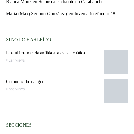
Blanca Morel
en
Se busca cachalote en Carabanchel
María (Max) Serrano González (
en
Inventario efímero #8
SI NO LO HAS LEÍDO…
Una última mirada anfibia a la etapa acuática
284 VIEWS
Comunicado inaugural
333 VIEWS
SECCIONES