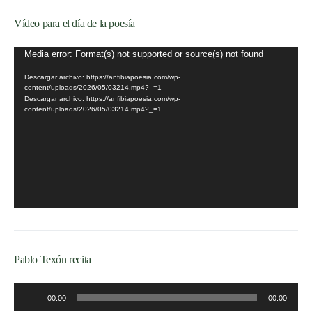
Vídeo para el día de la poesía
Reproductor
Media error: Format(s) not supported or source(s) not found
de
Descargar archivo: https://anfibiapoesia.com/wp-
vídeo
content/uploads/2026/05/03214.mp4?_=1
Descargar archivo: https://anfibiapoesia.com/wp-
content/uploads/2026/05/03214.mp4?_=1
Pablo Texón recita
Reproductor
00:00
00:00
de