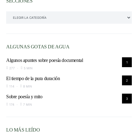
SECCIONES
SECCIONES
ALGUNAS GOTAS DE AGUA
Algunos apuntes sobre poesía documental
1
277
5 MIN
El tiempo de la pura duración
2
114
8 MIN
Sobre poesía y mito
3
174
7 MIN
LO MÁS LEÍDO