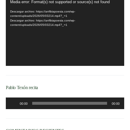
Reproductor
Media error: Format(s) not supported or source(s) not found
de
Descargar archivo: https://anfibiapoesia.com/wp-
vídeo
content/uploads/2026/05/03214.mp4?_=1
Descargar archivo: https://anfibiapoesia.com/wp-
content/uploads/2026/05/03214.mp4?_=1
Pablo Texón recita
Reproductor
00:00
00:00
de
audio