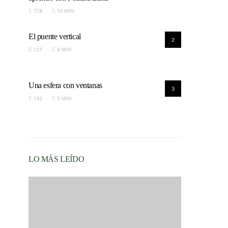
178
10 MIN
El puente vertical
2
127
8 MIN
Una esfera con ventanas
3
142
5 MIN
LO MÁS LEÍDO