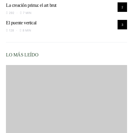
La creación prima: el art brut
2
292
7 MIN
El puente vertical
3
128
8 MIN
LO MÁS LEÍDO