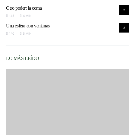
Otro poder: la coma
2
145
4 MIN
Una esfera con ventanas
3
140
5 MIN
LO MÁS LEÍDO