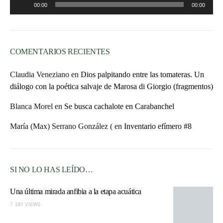
00:00
00:00
de
audio
COMENTARIOS RECIENTES
Claudia Veneziano
en
Dios palpitando entre las tomateras. Un
diálogo con la poética salvaje de Marosa di Giorgio (fragmentos)
Blanca Morel
en
Se busca cachalote en Carabanchel
María (Max) Serrano González (
en
Inventario efímero #8
SI NO LO HAS LEÍDO…
Una última mirada anfibia a la etapa acuática
281 VIEWS