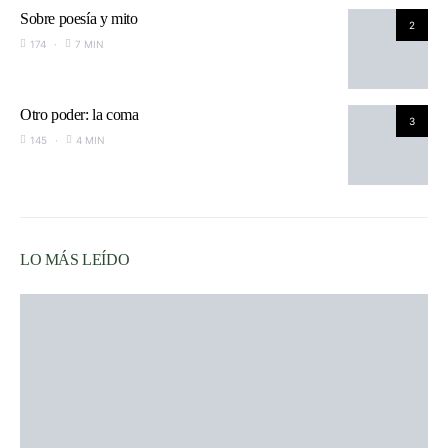
Sobre poesía y mito
2
174
7 MIN
Otro poder: la coma
3
145
4 MIN
LO MÁS LEÍDO