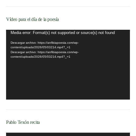
Vídeo para el día de la poesía
Reproductor
Media error: Format(s) not supported or source(s) not found
de
Descargar archivo: https://anfibiapoesia.com/wp-
vídeo
content/uploads/2026/05/03214.mp4?_=1
Descargar archivo: https://anfibiapoesia.com/wp-
content/uploads/2026/05/03214.mp4?_=1
Pablo Texón recita
Reproductor