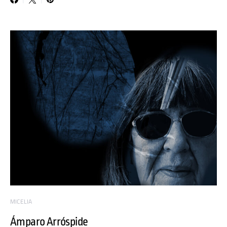
MICELIA
Ámparo Arróspide