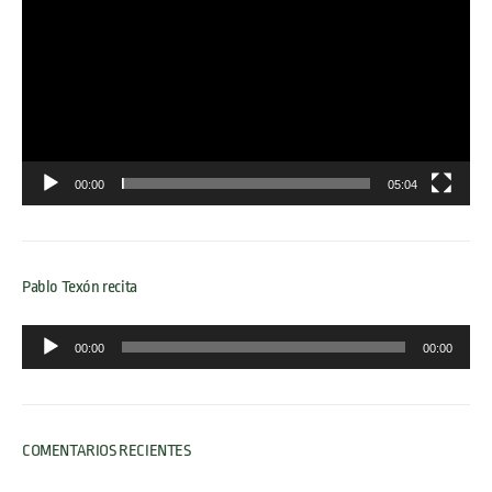
00:00
05:04
Pablo Texón recita
Reproductor
00:00
00:00
de
audio
COMENTARIOS RECIENTES