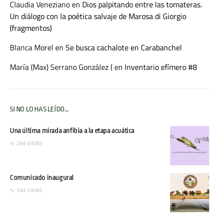
Claudia Veneziano
en
Dios palpitando entre las tomateras.
Un diálogo con la poética salvaje de Marosa di Giorgio
(fragmentos)
Blanca Morel
en
Se busca cachalote en Carabanchel
María (Max) Serrano González (
en
Inventario efímero #8
SI NO LO HAS LEÍDO…
Una última mirada anfibia a la etapa acuática
284 VIEWS
Comunicado inaugural
334 VIEWS