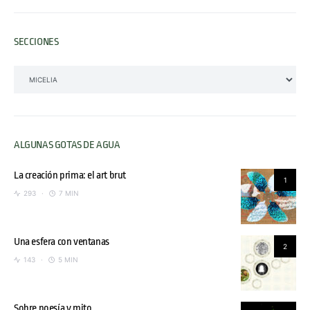
SECCIONES
SECCIONES
ALGUNAS GOTAS DE AGUA
La creación prima: el art brut
1
293
7 MIN
Una esfera con ventanas
2
143
5 MIN
Sobre poesía y mito