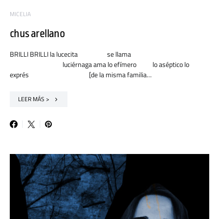
MICELIA
chus arellano
BRILLI BRILLI la lucecita se llama
luciérnaga ama lo efímero lo aséptico lo
exprés [de la misma familia…
LEER MÁS >