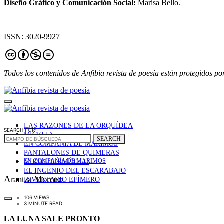
Diseño Gráfico y Comunicación Social:
Marisa Bello.
ISSN: 3020-9927
Todos los contenidos de Anfibia revista de poesía están protegidos po
LAS RAZONES DE LA ORQUÍDEA
SEARCH FOR:
MICELIA
SEARCH
EN COMPAÑÍA DE MARIMOS
PANTALONES DE QUIMERAS
MIRTO HERMÉTICO
EN COMPAÑÍA DE MARIMOS
EL INGENIO DEL ESCARABAJO
Arantza Moreno
INVENTARIO EFÍMERO
106 VIEWS
3 MINUTE READ
LA LUNA SALE PRONTO