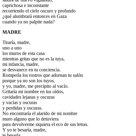
caprichosa e inconstante
recorriendo el cielo oscuro y profundo
¿qué alumbrará entonces en Gaza
cuando ya no palpite nada?
MADRE
Tiraría, madre,
uno a uno
los muros de esta casa
mientras gritas que no es la tuya,
mi infancia, madre,
se desvanece en tu conciencia.
Rompería los rostros que adornan tu salón
porque ya no son los tuyos,
y yo, madre, me precipito al vacío.
Gritaría mi nombre en tus oídos,
cavidades lejanas y oscuras
y vacías y oscuras
y perdidas y oscuras.
No encontraría el alarido de mi nombre
muro alguno que lo detuviera
para devolverme siquiera el eco de sus letras.
Y yo te besaría, madre,
te besaría,