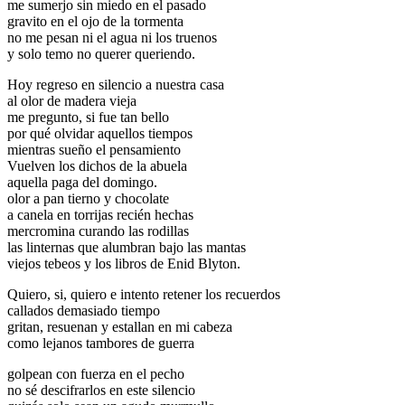
me sumerjo sin miedo en el pasado
gravito en el ojo de la tormenta
no me pesan ni el agua ni los truenos
y solo temo no querer queriendo.
Hoy regreso en silencio a nuestra casa
al olor de madera vieja
me pregunto, si fue tan bello
por qué olvidar aquellos tiempos
mientras sueño el pensamiento
Vuelven los dichos de la abuela
aquella paga del domingo.
olor a pan tierno y chocolate
a canela en torrijas recién hechas
mercromina curando las rodillas
las linternas que alumbran bajo las mantas
viejos tebeos y los libros de Enid Blyton.
Quiero, si, quiero e intento retener los recuerdos
callados demasiado tiempo
gritan, resuenan y estallan en mi cabeza
como lejanos tambores de guerra
golpean con fuerza en el pecho
no sé descifrarlos en este silencio