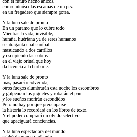
con el futuro hecho añicos,
como minúsculas escamas de un pez
en un fregadero que siempre gotea.
Y la luna sale de pronto
En un páramo que lo cubre todo
Mientras la vida, invisible,
huraña, huérfana ya de seres humanos
se atraganta cual caníbal
masticando a dos carrillos
y escupiendo las sobras
en el viejo orinal que hoy
da licencia a la barbarie.
Y la luna sale de pronto
mas, pasará inadvertida,
otros fuegos alumbrarán esta noche los escombros
y golpearán los juguetes y robarán el pan
y los sueños morirán escondidos
Pero no hay por qué preocuparse
la historia lo recordará en los libros de texto.
Y el poder comprará un olvido selectivo
que apaciguará conciencias.
Y la luna espectadora del mundo
saldrá de nuevo vigilando,