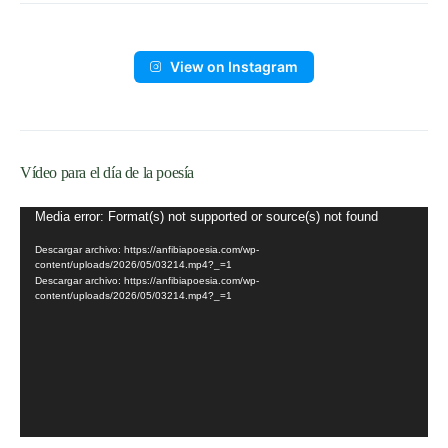
View on Instagram
Vídeo para el día de la poesía
Reproductor
Media error: Format(s) not supported or source(s) not found
de
Descargar archivo: https://anfibiapoesia.com/wp-
vídeo
content/uploads/2026/05/03214.mp4?_=1
Descargar archivo: https://anfibiapoesia.com/wp-
content/uploads/2026/05/03214.mp4?_=1