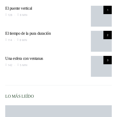
El puente vertical
1
128
8 MIN
El tiempo de la pura duración
2
114
8 MIN
Una esfera con ventanas
3
142
5 MIN
LO MÁS LEÍDO