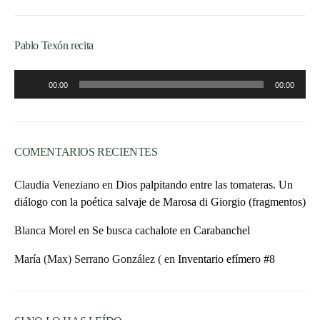
Pablo Texón recita
Reproductor
00:00
00:00
de
audio
COMENTARIOS RECIENTES
Claudia Veneziano
en
Dios palpitando entre las tomateras. Un
diálogo con la poética salvaje de Marosa di Giorgio (fragmentos)
Blanca Morel
en
Se busca cachalote en Carabanchel
María (Max) Serrano González (
en
Inventario efímero #8