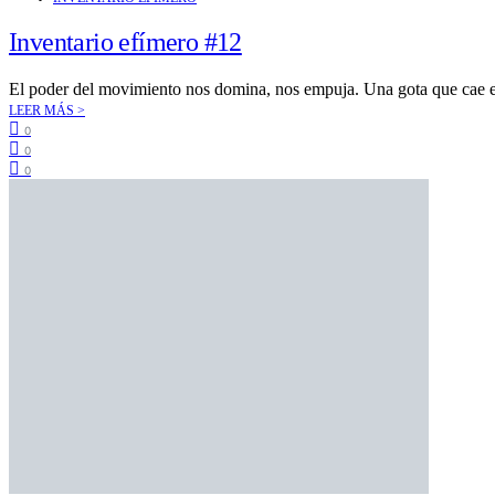
Inventario efímero #12
El poder del movimiento nos domina, nos empuja. Una gota que cae e
LEER MÁS >
0
0
0