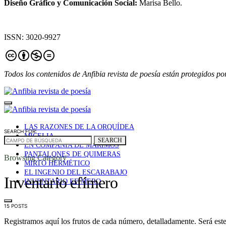
Diseño Gráfico y Comunicación Social:
Marisa Bello.
ISSN: 3020-9927
Todos los contenidos de Anfibia revista de poesía están protegidos po
LAS RAZONES DE LA ORQUÍDEA
SEARCH FOR:
MICELIA
SEARCH
EN COMPAÑÍA DE MARIMOS
PANTALONES DE QUIMERAS
Browsing Category
MIRTO HERMÉTICO
EL INGENIO DEL ESCARABAJO
Inventario efímero
INVENTARIO EFÍMERO
15 POSTS
Registramos aquí los frutos de cada número, detalladamente. Será este 