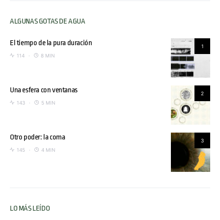
ALGUNAS GOTAS DE AGUA
El tiempo de la pura duración
1
114
8 MIN
Una esfera con ventanas
2
143
5 MIN
Otro poder: la coma
3
145
4 MIN
LO MÁS LEÍDO