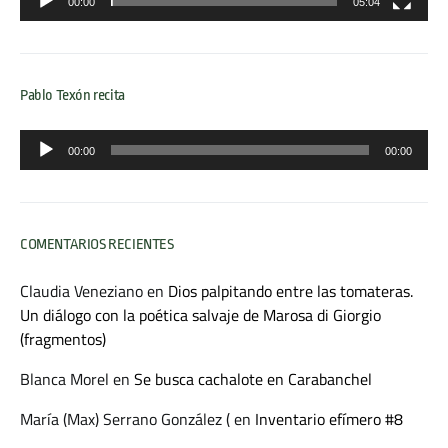
00:00
05:04
Pablo Texón recita
Reproductor
00:00
00:00
de
audio
COMENTARIOS RECIENTES
Claudia Veneziano
en
Dios palpitando entre las tomateras.
Un diálogo con la poética salvaje de Marosa di Giorgio
(fragmentos)
Blanca Morel
en
Se busca cachalote en Carabanchel
María (Max) Serrano González (
en
Inventario efímero #8